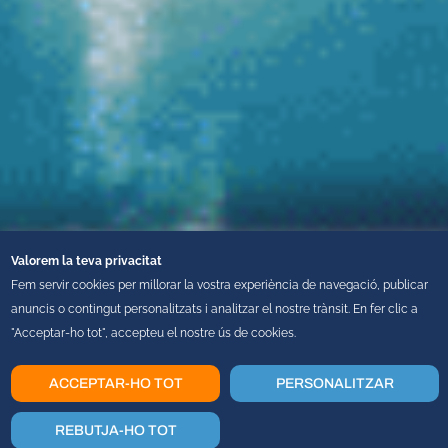
Valorem la teva privacitat
Fem servir cookies per millorar la vostra experiència de navegació, publicar
anuncis o contingut personalitzats i analitzar el nostre trànsit. En fer clic a
"Acceptar-ho tot", accepteu el nostre ús de cookies.
W
CANADÀ OEST
ACCEPTAR-HO TOT
PERSONALITZAR
REBUTJA-HO TOT