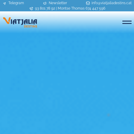
Telegram
Newsletter
info@viatjaliadestins.cat
93 801 78 92
|
Montse Thomas 674 447 596
ME