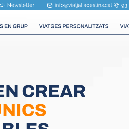
Newsletter
info@viatjaliadestins.cat
93 
S EN GRUP
VIATGES PERSONALITZATS
VIA
E
N
C
R
E
A
R
Ú
N
I
C
S