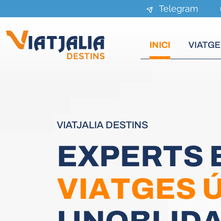
Telegram
INICI
VIATGE
VIATJALIA DESTINS
E
X
P
E
R
T
S
V
I
A
T
G
E
S