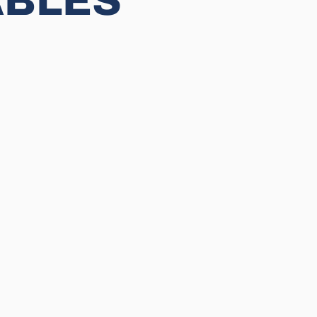
A
B
L
E
S