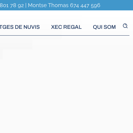
801 78 92
|
Montse Thomas 674 447 596
TGES DE NUVIS
XEC REGAL
QUI SOM
Cer