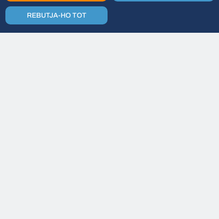
REBUTJA-HO TOT
Data
Duració
16 SET. - 23 SET.
8 DIES
Preu
Grup mínim
2085 € + TAX
15
VIATGE EN GRUP A ROMANIA
C
O
N
E
I
X
M
É
S
D
E
T
A
L
L
S
D
E
L
D
E
S
T
Í