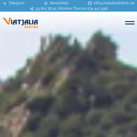
Telegram
Newsletter
info@viatjaliadestins.cat
93 801 78 92
|
Montse Thomas 674 447 596
ME